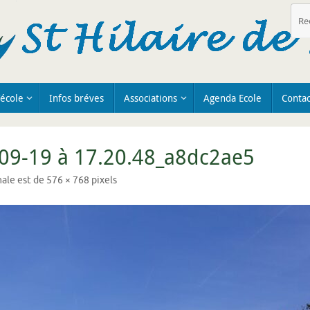
’école
Infos bréves
Associations
Agenda Ecole
Contac
09-19 à 17.20.48_a8dc2ae5
inale est de
576 × 768
pixels