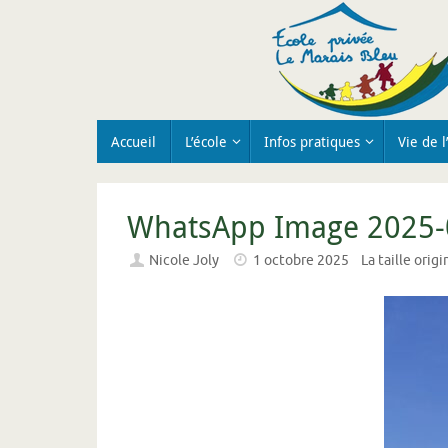
Passer
au
contenu
Passer
Accueil
L’école
Infos pratiques
Vie de l
au
contenu
WhatsApp Image 2025-
Nicole Joly
1 octobre 2025
La taille orig