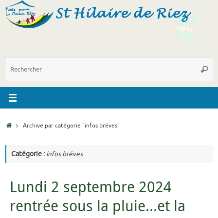
Passer
au
contenu
R
Reche
p
:
Accueil
Archive par catégorie "infos bréves"
Catégorie :
infos bréves
Lundi 2 septembre 2024
rentrée sous la pluie…et la