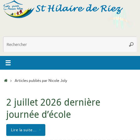
Passer
au
contenu
R
Reche
p
:
Accueil
Articles publiés par Nicole Joly
2 juillet 2026 dernière
journée d’école
Lire la suite…