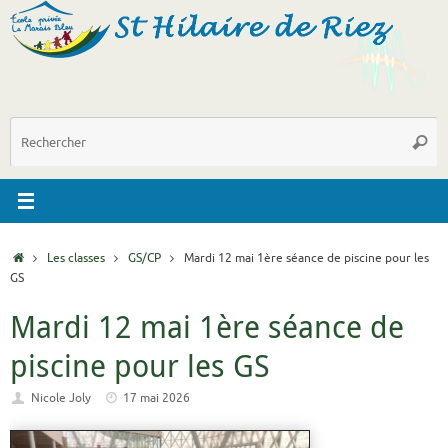
Passer
au
contenu
R
Reche
p
:
Accueil
Les classes
GS/CP
Mardi 12 mai 1ère séance de piscine pour les
GS
Mardi 12 mai 1ère séance de
piscine pour les GS
Nicole Joly
17 mai 2026