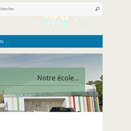
Recherche
Rechercher
pour
:
ts
Notre école...