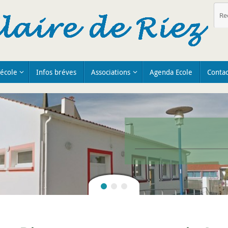
’école
Infos bréves
Associations
Agenda Ecole
Contac