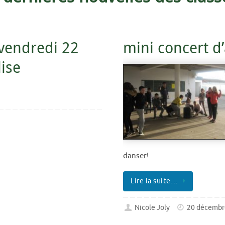
 vendredi 22
mini concert d
lise
danser!
Lire la suite…
Nicole Joly
20 décembr