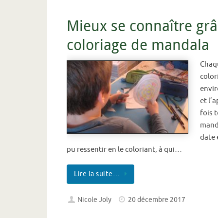
Mieux se connaître gr
coloriage de mandala
Chaqu
color
envir
et l’
fois 
manda
date 
pu ressentir en le coloriant, à qui…
Lire la suite…
Nicole Joly
20 décembre 2017