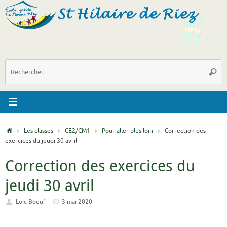
Passer
au
contenu
R
Reche
p
:
Accueil
Les classes
CE2/CM1
Pour aller plus loin
Correction des
exercices du jeudi 30 avril
Correction des exercices du
jeudi 30 avril
Loïc Boeuf
3 mai 2020